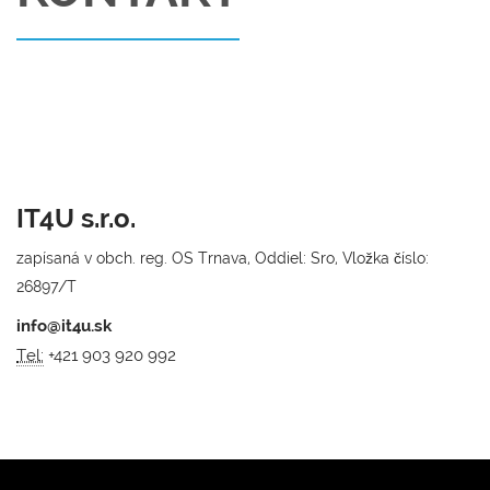
IT4U s.r.o.
zapísaná v obch. reg. OS Trnava, Oddiel: Sro, Vložka číslo:
26897/T
info@it4u.sk
Tel:
+421 903 920 992